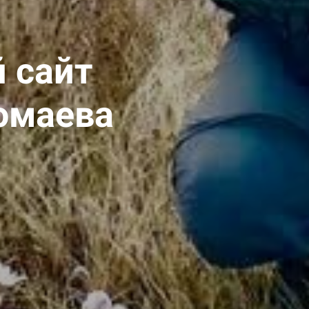
 сайт
омаева